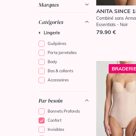
Marques
ANITA SINCE 
Combiné sans Armat
Catégories
Essentials - Noir
79.90 €
Lingerie
Guêpières
Porte jarretelles
Body
BRADERIE
Bas & collants
Accessoires
Par besoin
Bonnets Profonds
Confort
Invisibles