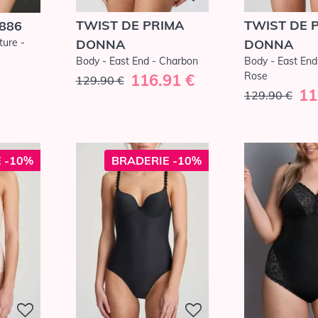
TWIST DE PRIMA
TWIST DE 
1886
ure -
DONNA
DONNA
Body - East End - Charbon
Body - East En
Rose
116.91 €
129.90 €
11
129.90 €
 -10%
BRADERIE -10%