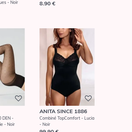
ues - Noir
8.90 €
ANITA SINCE 1886
20 DEN -
Combiné TopComfort - Lucia
ie - Noir
- Noir
99.90 €