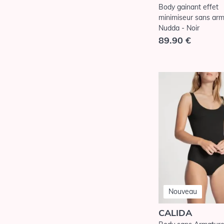
Body gainant effet
minimiseur sans arm
Nudda - Noir
89.90 €
Nouveau
CALIDA