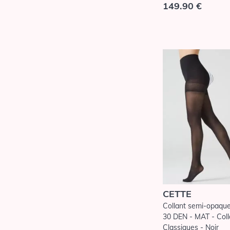
149.90 €
CETTE
Collant semi-opaque
30 DEN - MAT - Coll
Classiques - Noir