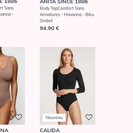
E 1886
ANITA SINCE 1886
rt Sans
Body TopComfort Sans
vanna -
Armatures - Havanna - Bleu
Ombré
94.90 €
Nouveau
NNA
CALIDA