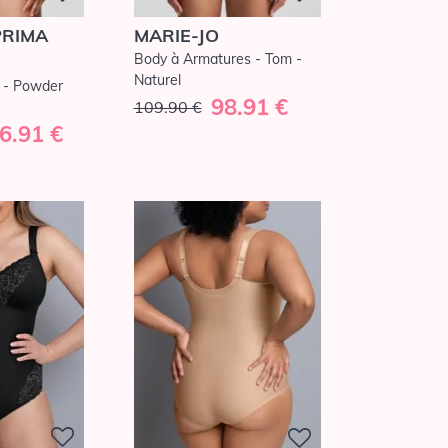
PRIMA
MARIE-JO
Body à Armatures - Tom -
Naturel
d - Powder
98.91 €
109.90 €
6.91 €