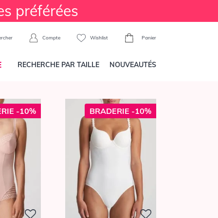
es préférées
Compte
Wishlist
Panier
rcher
E
RECHERCHE PAR TAILLE
NOUVEAUTÉS
RIE -10%
BRADERIE -10%