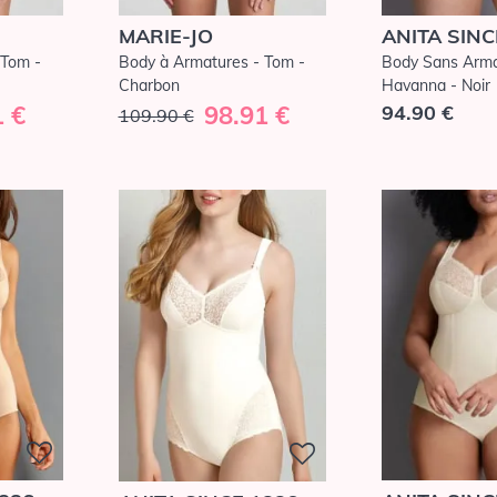
MARIE-JO
ANITA SINC
 Tom -
Body à Armatures - Tom -
Body Sans Arma
Charbon
Havanna - Noir
1 €
98.91 €
94.90 €
109.90 €