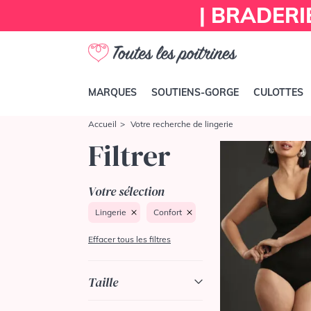
| BRADERI
MARQUES
SOUTIENS-GORGE
CULOTTES
Accueil
Votre recherche de lingerie
Filtrer
Votre sélection
Lingerie
Confort
Effacer tous les filtres
Taille