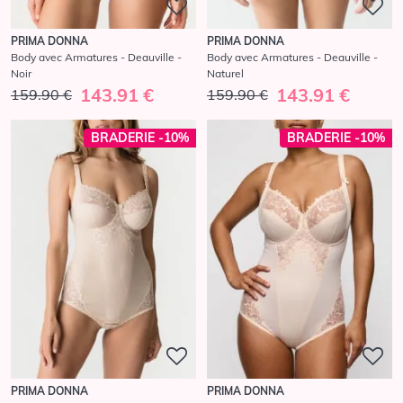
PRIMA DONNA
PRIMA DONNA
Body avec Armatures - Deauville -
Body avec Armatures - Deauville -
Noir
Naturel
143.91 €
143.91 €
159.90 €
159.90 €
BRADERIE -10%
BRADERIE -10%
PRIMA DONNA
PRIMA DONNA