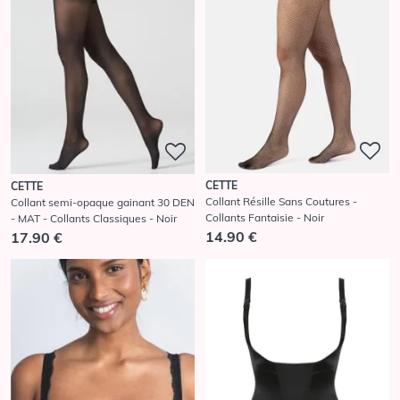
CETTE
CETTE
Collant Résille Sans Coutures -
Collant semi-opaque gainant 30 DEN
Collants Fantaisie - Noir
- MAT - Collants Classiques - Noir
14.90 €
17.90 €