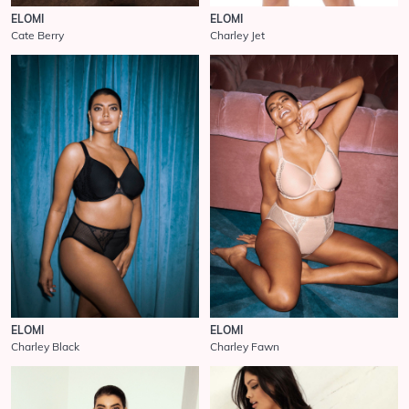
ELOMI
ELOMI
Cate Berry
Charley Jet
ELOMI
ELOMI
Charley Black
Charley Fawn