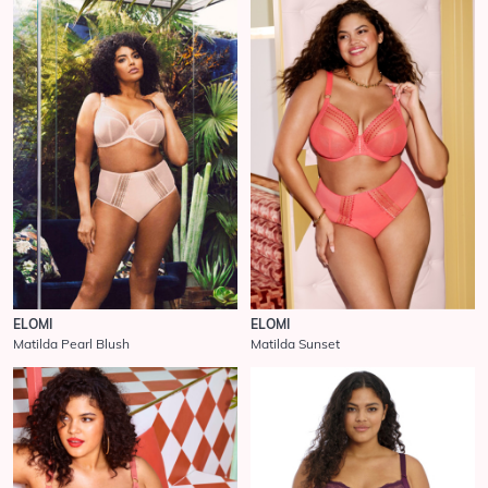
ELOMI
ELOMI
Matilda Pearl Blush
Matilda Sunset