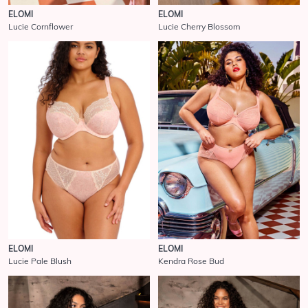
ELOMI
ELOMI
Lucie Cornflower
Lucie Cherry Blossom
ELOMI
ELOMI
Lucie Pale Blush
Kendra Rose Bud