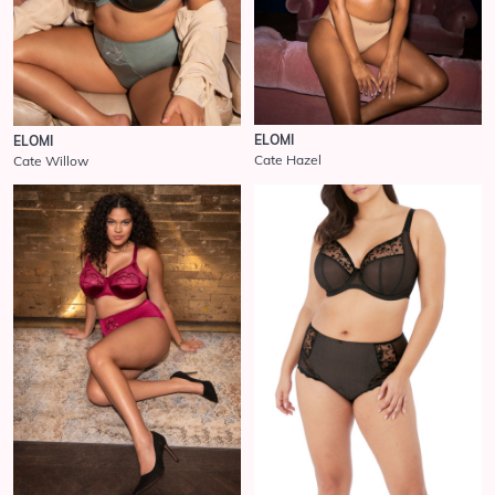
ELOMI
ELOMI
Cate Hazel
Cate Willow