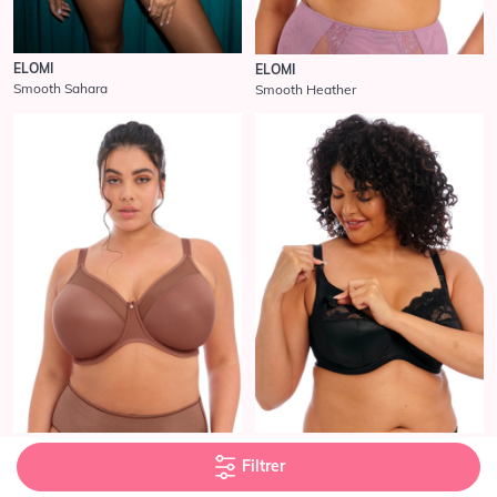
ELOMI
ELOMI
Smooth Sahara
Smooth Heather
ELOMI
ELOMI
Filtrer
Smooth Clove
Molly Black