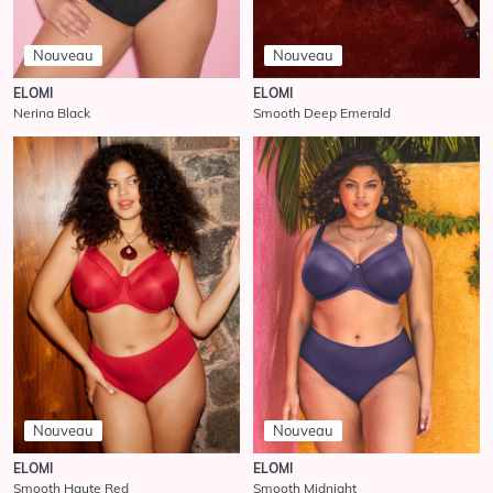
Nouveau
Nouveau
ELOMI
ELOMI
Nerina Black
Smooth Deep Emerald
Nouveau
Nouveau
ELOMI
ELOMI
Smooth Haute Red
Smooth Midnight