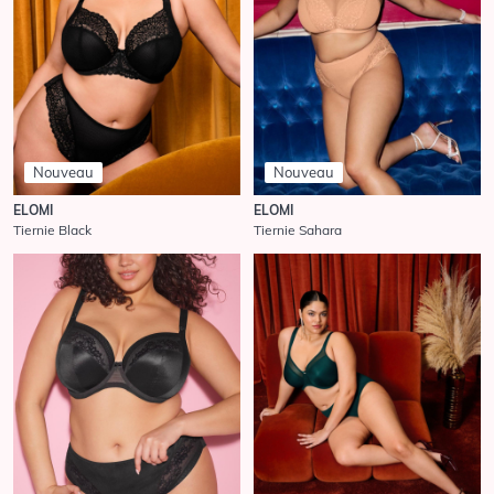
Nouveau
Nouveau
ELOMI
ELOMI
Tiernie Black
Tiernie Sahara