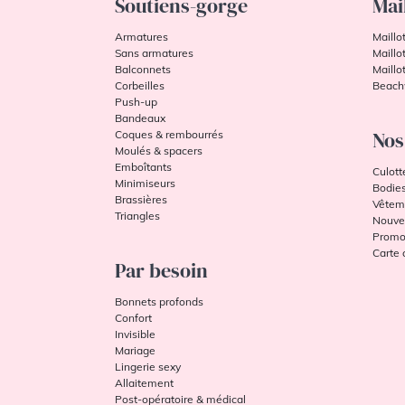
Soutiens-gorge
Mai
Maillots de Bain
Sans Complexe
Armatures
Maillo
Maillots de Bain
Sans armatures
Maillo
Sarda
Balconnets
Maillo
Corbeilles
Beach
Maillots de Bain
Push-up
Simone Pérèle
Bandeaux
Nos
Coques & rembourrés
Maillots de Bain
Moulés & spacers
Ulla Dessous
Emboîtants
Culott
Maison Lejaby
Minimiseurs
Bodie
Brassières
Vêtem
Marie-Jo
Triangles
Nouve
Miraclesuit
Promo
Carte
Shapewear
Par besoin
Oscalito
Bonnets profonds
Panache
Confort
Panache Sport
Invisible
Mariage
Prima Donna
Lingerie sexy
Allaitement
Prima Donna
Post-opératoire & médical