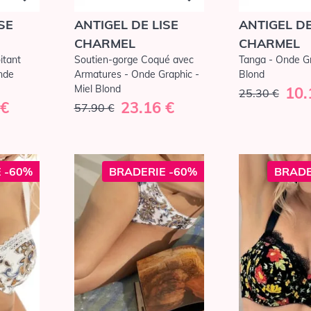
SE
ANTIGEL DE LISE
ANTIGEL DE
CHARMEL
CHARMEL
itant
Soutien-gorge Coqué avec
Tanga - Onde Gr
nde
Armatures - Onde Graphic -
Blond
Miel Blond
10.
25.30 €
 €
23.16 €
57.90 €
 -60%
BRADERIE -60%
BRADE