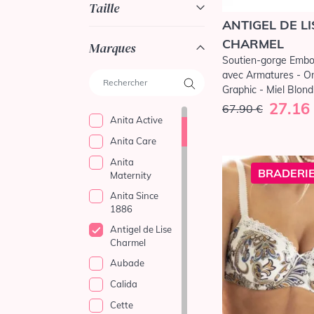
Taille
ANTIGEL DE LI
CHARMEL
Marques
Soutien-gorge Embo
avec Armatures - O
Graphic - Miel Blond
27.16
67.90 €
Anita Active
Anita Care
Anita
BRADERIE
Maternity
Anita Since
1886
Antigel de Lise
Charmel
Aubade
Calida
Cette