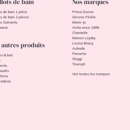
llots de bain
Nos marques
ts de bain 1 pièce
Prima Donna
ts de bain 2 pièces
Simone Pérèle
ts Gainants
Marie-Jo
wear
Anita since 1886
Chantelle
Maison Lejaby
 autres produits
Louisa Bracq
Aubade
Panache
es & bas
Sloggi
s
Triumph
ents
autés
Voir toutes les marques
tions
 cadeau