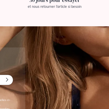
30 jours pour essayer
et nous retourner l’article si besoin
lles ci-
.
 données