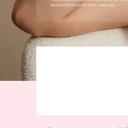
Maillots de Bain
personnelles et sur vos droits, cliquez
ici
.
Freya Active
Maillots de Bain
Lise Charmel
Maillots de bain
Marie Jo Swim
Maillots de Bain
Maryan
Mehlhorn
Maillots de Bain
Miraclesuit
Maillots de Bain
Panache
Maillots de Bain
Prima Donna
Swim
Maillots de Bain
Rosa Faia
Anita