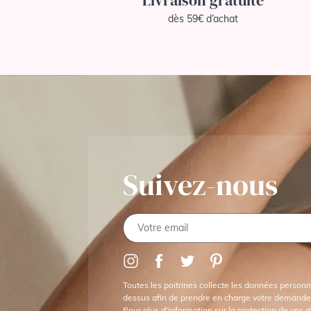
Livraison gratuite
Maternity
dès 59€ d’achat
Lise Charmel
Louisa Bracq
Maillots de Bain
Anita Care
Maillots de Bain
Anita
Maternity
Maillots de Bain
Anita Since
1886
Suivez-nous
Maillots de Bain
Aubade
Maillots de Bain
Elomi
Maillots de Bain
Fantasie
Toutes les poitrines collecte les données personne
Maillots de Bain
dessus afin de prendre en charge votre demande
Freya
Pour plus d'information sur la protection de vos