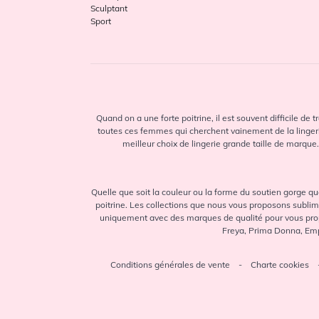
Sport
Sculptant
Rosa Faia
Sport
d'Anita
Sans Complexe
Sans Complexe
Sport
Sarda
Quand on a une forte poitrine, il est souvent difficile de
toutes ces femmes qui cherchent vainement de la lingerie
Sculptresse
meilleur choix de lingerie grande taille de marque
Simone Pérèle
Sloggi
Quelle que soit la couleur ou la forme du soutien gorge qu
Triaction by
poitrine. Les collections que nous vous proposons sublim
Triumph
uniquement avec des marques de qualité pour vous propo
Triumph
Freya, Prima Donna, Empr
Twist de Prima
Conditions générales de vente
-
Charte cookies
Donna
Ulla Dessous
Wacoal