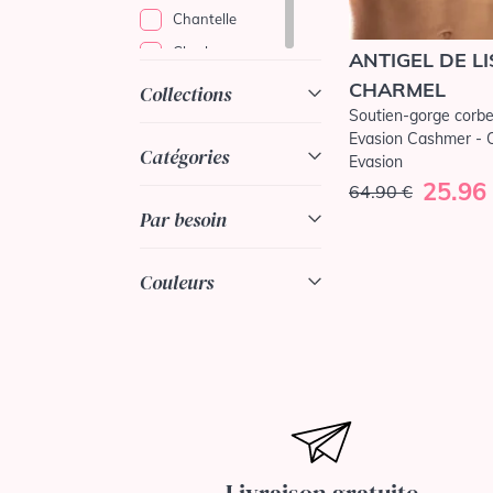
Chantelle
Cleo by
ANTIGEL DE LI
Panache
CHARMEL
Collections
Conturelle
Soutien-gorge corbei
Curvy Kate
Evasion Cashmer - 
Catégories
Evasion
Elomi
25.96
64.90 €
Empreinte
Par besoin
Empreinte
Sport
Couleurs
Fantasie
Felina
Florale by
Triumph
Freya
Freya Active
Freya