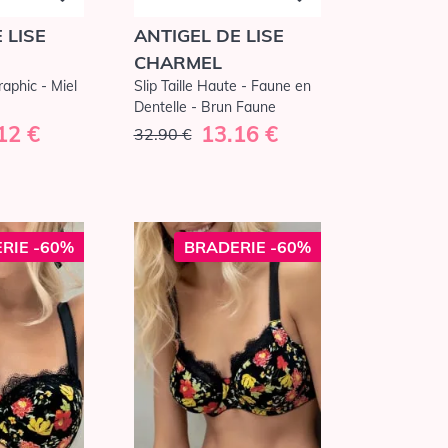
ANTIGEL DE LISE
 LISE
CHARMEL
Slip Taille Haute - Faune en
aphic - Miel
Dentelle - Brun Faune
13.16 €
12 €
32.90 €
RIE -60%
BRADERIE -60%