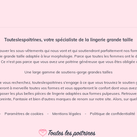
Touteslespoitrines, votre spécialiste de la lingerie grande taille
 trouver les sous-vêtements qui nous vont et qui soutiendront parfaitement nos for
 grande taille adaptée à leur morphologie. Parce que toutes les femmes ont le dro
. Ce n'est pas parce que vous avez une poitrine généreuse que vous êtes obligée de 
Une large gamme de soutiens-gorge grandes tailles
e vous recherchez, touteslespoitrines s'engage à ce que vous trouviez le soutien go
eront à merveille toutes vos formes et vous apporteront le confort dont vous avez
ser les plus belles pièces de lingerie adaptées aux formes pulpeuses. Retrouvez 
einte, Fantasie et bien d'autres marques de renom sur notre site. Alors, sur que
-
Paramètres de cookies
-
Mentions légales
-
Politique de confidentialité