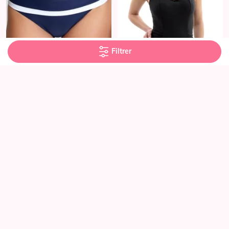
Filtrer
Meilleure vente
MAILLOTS DE BAIN PANACHE
MAILLOTS DE BAIN PANACHE
Culotte à Revers - Anya Cruise - Bleu
Maillot de bain 1 Pièce - - Noir
Marine Blanc
29.20 €
73.00 €
26.01 €
28.90 €
BRADERIE -60%
BRADERIE -60%