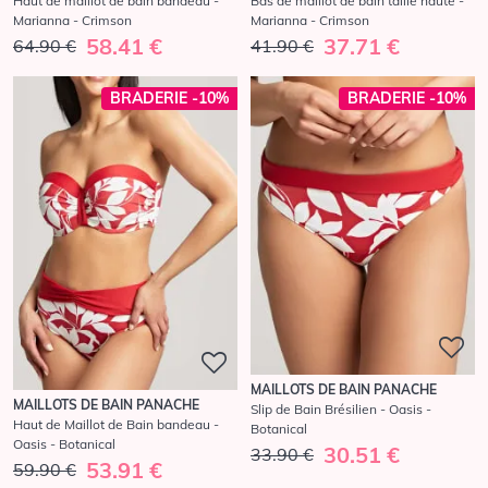
Haut de maillot de bain bandeau -
Bas de maillot de bain taille haute -
Marianna - Crimson
Marianna - Crimson
58.41 €
37.71 €
64.90 €
41.90 €
BRADERIE -10%
BRADERIE -10%
MAILLOTS DE BAIN PANACHE
MAILLOTS DE BAIN PANACHE
Slip de Bain Brésilien - Oasis -
Haut de Maillot de Bain bandeau -
Botanical
Oasis - Botanical
30.51 €
33.90 €
53.91 €
59.90 €