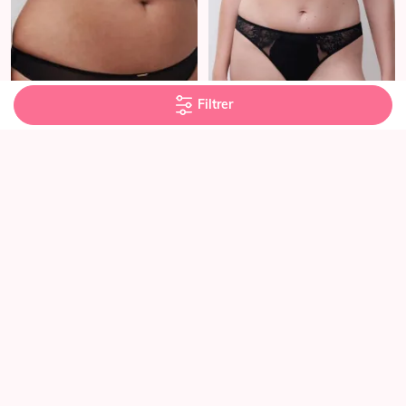
Filtrer
CHANTELLE
CHANTELLE
Tanga - Legend - Noir
Tanga - Crush - Noir
44.90 €
31.90 €