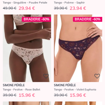
Tanga - Singulière - Poudre Petale
Tanga - Poème - Saphir
29.94 €
23.94 €
49.90 €
39.90 €
BRADERIE -60%
BRADERIE -60%
SIMONE PÉRÈLE
SIMONE PÉRÈLE
Tanga - Festive - Rose Ballet
Tanga - Festive - Violet Euphoria
15.96 €
15.96 €
39.90 €
39.90 €