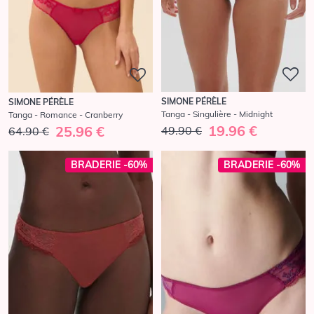
SIMONE PÉRÈLE
SIMONE PÉRÈLE
Tanga - Singulière - Midnight
Tanga - Romance - Cranberry
19.96 €
25.96 €
49.90 €
64.90 €
BRADERIE -60%
BRADERIE -60%