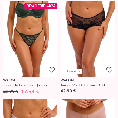
BRADERIE -40%
Nouveau
WACOAL
WACOAL
Tanga - Natsuki Lace - Juniper
Tanga - Vivid Attraction - Black
17.94 €
42.90 €
29.90 €