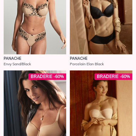
PANACHE
PANACHE
Envy Sand/Black
Porcelain Elan Black
BRADERIE -60%
BRADERIE -60%