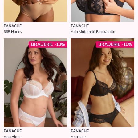
PANACHE
PANACHE
365 Honey
Ada Maternité Black/Latte
BRADERIE -10%
BRADERIE -10%
PANACHE
PANACHE
Ana Blanc
Ana Noir