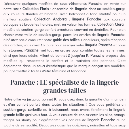
Découvrez quelques modèles de
sous-vêtements Panache
en vente sur
notre site :
Collection
Floris
: ensemble de
lingerie
dont un
soutien-gorge
aux couleurs florales et broderie, avec balconnet à fond stratifié pour un
meilleur soutien.
Collection
Andorra
:
lingerie Panache
aux couleurs
baroques et broderies florales, met en valeur les formes.
Collection
Clara
:
modèle de
soutien-gorge
confort armatures couvrant en dentelles. Pour bien
choisir votre taille de
soutien-gorge
parmi les articles de
lingerie Panache
,
n'hésitez pas à consulter notre
guide des tailles
. Par ailleurs, après réception
des articles, vous avez 15 jours pour essayer votre
lingerie Panache
et nous
la retourner.
Panache
met tout en œuvre pour combler toutes les femmes,
ainsi que leurs désirs. Allant du bonnet
D
jusqu'au
K
,
Panache
propose des
modèles qui respectent le confort et le maintien des poitrines. C'est
également, dans un souci d'esthétique que la marque conçoit ses modèles,
pour permettre à toutes d'être féminine et tendance.
Panache : LE spécialiste de la lingerie
grandes tailles
Notre offre va jusqu'au bonnet
K
, vous avez donc la garantie d'un maintien
et d'un confort parfait, dans toutes les situations ! Que vous préfériez un
soutien-gorge corbeille
ou à
balconnet
, nous avons forcément la
lingerie
grande taille
qu'il vous faut. À vous ensuite de choisir entre les
slips
,
strings
,
tangas
ou
shorty
pour agrémenter vos parures de
lingerie Panache
d'une
touche de sensualité. Découvrez aussi les guêpières, nuisettes et tops sexy