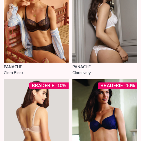
PANACHE
PANACHE
Clara Black
Clara Ivory
BRADERIE -10%
BRADERIE -10%