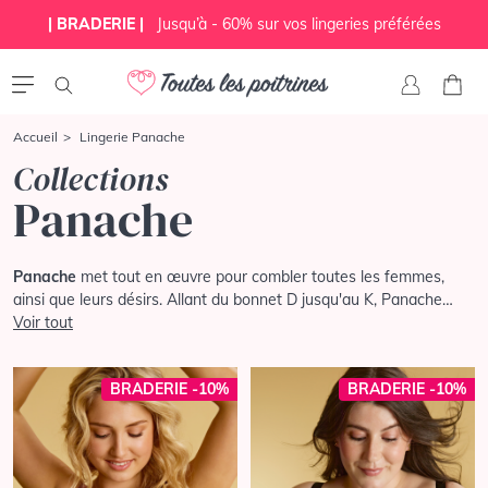
| BRADERIE |
Jusqu’à - 60% sur vos lingeries préférées
Accueil
Lingerie Panache
Collections
Panache
Panache
met tout en œuvre pour combler toutes les femmes,
ainsi que leurs désirs. Allant du bonnet D jusqu'au K, Panache
propose des modèles qui respectent le confort et le maintien des
Voir tout
poitrines. C'est également, dans un souci d'esthétique que la
marque conçoit ses modèles, pour permettre à toutes d'être
BRADERIE -10%
BRADERIE -10%
féminine et tendance.