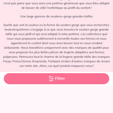
n'est pas parce que vous avez une poitrine généreuse que vous êtes obligée
de laisser de côté l'esthétique au profit du confort !
Une large gamme de soutiens-gorge grandes tailles
Quelle que soit la couleur ou la forme du soutien gorge que vous recherchez,
touteslespoitrines s'engage à ce que vous trouviez le soutien gorge grande
taille qui vous plaît et qui sera adapté à votre poitrine. Les collections que
nous vous proposons sublimeront à merveille toutes vos formes et vous
apporteront le confort dont vous avez besoin tout en vous rendant
séduisante. Nous travaillons uniquement avec des marques de qualité pour
vous proposer les plus belles pièces de lingerie adaptées aux formes
pulpeuses. Retrouvez tout le charme de la lingerie grande taille des marques
Freya, Prima Donna, Empreinte, Fantasie et bien d'autres marques de renom
sur notre site. Alors, sur quel produit craquerez-vous?
Conditions générales de vente
-
Charte cookies
-
Paramètres de
Filtrer
cookies
-
Mentions légales
-
Politique de confidentialité
-
Webdesign by Claudia Berger - ©2023 Lovina