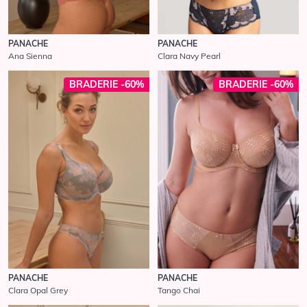
PANACHE
PANACHE
Ana Sienna
Clara Navy Pearl
BRADERIE -60%
BRADERIE -60%
PANACHE
PANACHE
Clara Opal Grey
Tango Chai