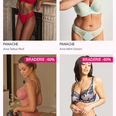
PANACHE
PANACHE
Ana Salsa Red
Ana Mint Green
BRADERIE -60%
BRADERIE -60%