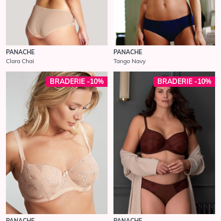
PANACHE
PANACHE
Clara Chai
Tango Navy
BRADERIE -10%
BRADERIE -10%
PANACHE
PANACHE