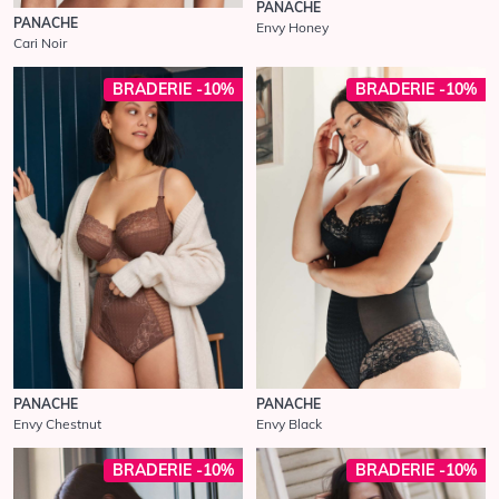
PANACHE
PANACHE
Envy Honey
Cari Noir
BRADERIE -10%
BRADERIE -10%
PANACHE
PANACHE
Envy Chestnut
Envy Black
BRADERIE -10%
BRADERIE -10%