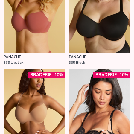
PANACHE
PANACHE
365 Lipstick
365 Black
BRADERIE -10%
BRADERIE -10%