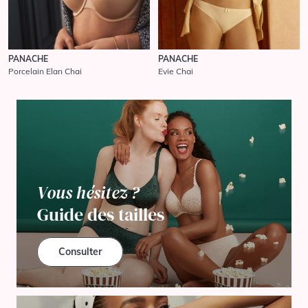
PANACHE
PANACHE
Porcelain Elan Chai
Evie Chai
Vous hésitez ?
Guide des tailles
Consulter