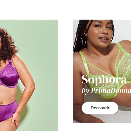
Sophora
by PrimaDonn
Découvrir