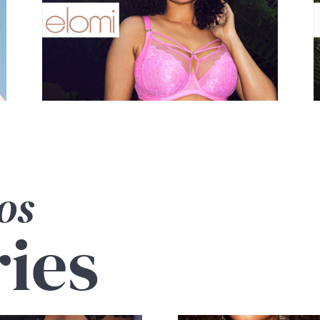
os
ries